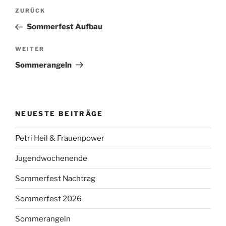
Beitragsnavigation
Vorheriger
ZURÜCK
Beitrag
Sommerfest Aufbau
Nächster
WEITER
Beitrag
Sommerangeln
NEUESTE BEITRÄGE
Petri Heil & Frauenpower
Jugendwochenende
Sommerfest Nachtrag
Sommerfest 2026
Sommerangeln