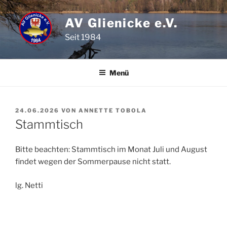
Zum
Inhalt
AV Glienicke e.V.
springen
Seit 1984
Menü
VERÖFFENTLICHT
24.06.2026
VON
ANNETTE TOBOLA
AM
Stammtisch
Bitte beachten: Stammtisch im Monat Juli und August
findet wegen der Sommerpause nicht statt.
lg. Netti