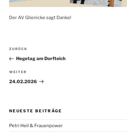
Der AV Glienicke sagt Danke!
Beitragsnavigation
Vorheriger
ZURÜCK
Beitrag
Hegetag am Dorfteich
Nächster
WEITER
Beitrag
24.02.2026
NEUESTE BEITRÄGE
Petri Heil & Frauenpower