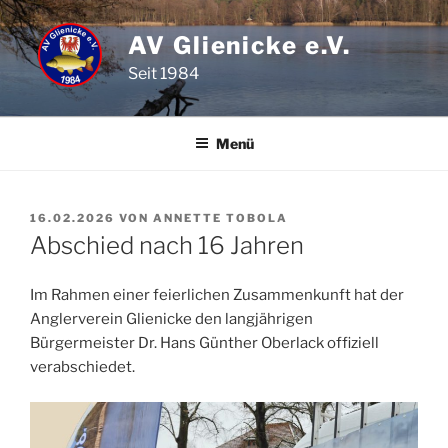
Zum
Inhalt
AV Glienicke e.V.
springen
Seit 1984
Menü
VERÖFFENTLICHT
16.02.2026
VON
ANNETTE TOBOLA
AM
Abschied nach 16 Jahren
Im Rahmen einer feierlichen Zusammenkunft hat der
Anglerverein Glienicke den langjährigen
Bürgermeister Dr. Hans Günther Oberlack offiziell
verabschiedet.