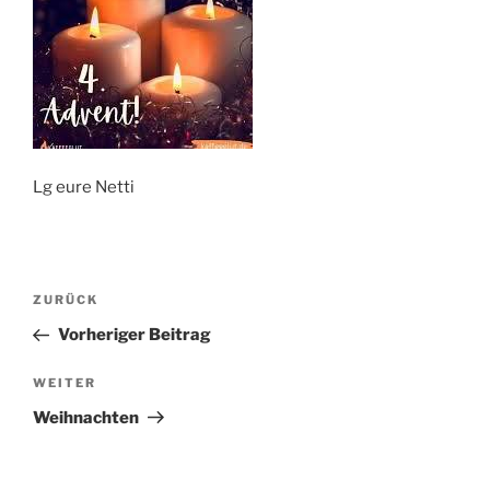
Lg eure Netti
Beitragsnavigation
Vorheriger
ZURÜCK
Beitrag
Vorheriger Beitrag
Nächster
WEITER
Beitrag
Weihnachten