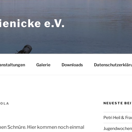
ienicke e.V.
anstaltungen
Galerie
Downloads
Datenschutzerklär
NEUESTE BE
BOLA
Petri Heil & F
mmen Schnüre. Hier kommen noch einmal
Jugendwochen