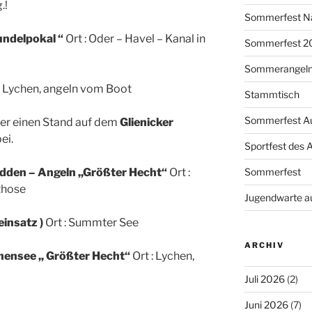
.!
Sommerfest N
undelpokal “
Ort : Oder – Havel – Kanal in
Sommerfest 2
Sommerangel
 : Lychen, angeln vom Boot
Stammtisch
Sommerfest A
er einen Stand auf dem
Glienicker
ei.
Sportfest des 
Sommerfest
dden – Angeln ,,Größter Hecht“
Ort :
those
Jugendwarte a
insatz )
Ort : Summter See
ARCHIV
ensee ,, Größter Hecht“
Ort : Lychen,
Juli 2026
(2)
Juni 2026
(7)