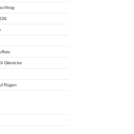
achtrag
026
n
ufbau
AV Glienicke
uf Rügen