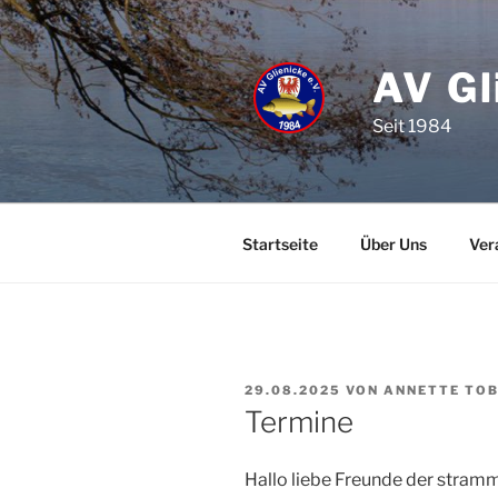
Zum
Inhalt
springen
AV Gl
Seit 1984
Startseite
Über Uns
Ver
VERÖFFENTLICHT
29.08.2025
VON
ANNETTE TO
AM
Termine
Hallo liebe Freunde der stra