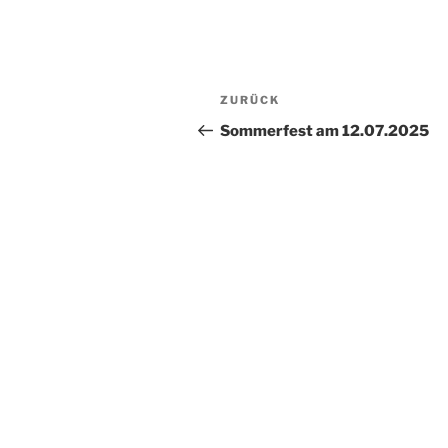
Beitragsnavigation
Vorheriger
ZURÜCK
Beitrag
Sommerfest am 12.07.2025