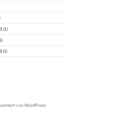
)
3
(1)
1)
9
(1)
äsentiert von WordPress