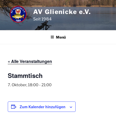
Zum
Inhalt
AV Glienicke e.V.
springen
Seit 1984
Menü
« Alle Veranstaltungen
Stammtisch
7. Oktober, 18:00
-
21:00
Zum Kalender hinzufügen